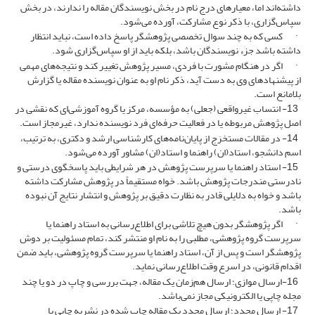
داشته‌اند اما، معیارهای درج نام در بخش نویسندگان مقاله را ندارند، در بخش
سپاس‌گزاری، با ذکر نوع مشارکت، آورده می‌شود.
· کسی که به چند سوال تخصصی پژوهشگر پاسخ داده است، نباید انتظار
داشته باشد جزء نویسندگان باشد، بلکه باید از او سپاس‌گزاری شود.
· اگر در هنگام مشورت با فردی، مسیر پژوهش تغییر کند و نتیجه‌های مهمی
از پیشنهادهای وی به دست آید، ذکر نام او به عنوان نویسنده مقاله یا گزارش
بلامانع است.
13- انتساب غیرواقعی (جعلی) به مؤسسه، مرکز یا گروه آموزشی‌ای که نقشی در
اصل پژوهش مربوطه یا در فعالیت حرفه‌ای فرد نویسنده ندارد، غیرمجاز است.
14- در مقالات مستخرَج از پایان‌نامه‌های کارشناسی ارشد و دکتری، به ترتیب،
اسم دانشجو، استاد(ان) راهنما و استاد(ان) مشاور آورده می‌شود.
15- استاد راهنما یا سرپرست پژوهش در هر شرایطی باید پاسخگوی درستی و
نادرستی مندرجات پژوهش باشد. خواه مستقیماً در پژوهش مشارکت داشته
باشد و خواه به دلایلی قادر به نظارت دقیق بر پژوهش و انتشار نتایج آن نبوده
باشد.
· اگر پژوهشگر بدون هیچ تلاشی برای اطلاع‌رسانی به استاد راهنما یا
سرپرست گروه پژوهشی، مطلبی را به نام او منتشر کند، تمام مسئولیت بر دوش
پژوهشگر است و پس از آن، استاد راهنما یا سرپرست گروه پژوهشی، باید ضمن
اقدام قانونی، در اسرع وقت اطلاع‌رسانی نماید.
16-ارسال موازی؛ ارسال هم‌زمان یک مقاله، جهت بررسی و چاپ در دو یا چند
مجله چاپی یا الکترونیکی مجاز نمی‌باشد.
17- ارسال مجدد؛ ارسال مجدد یک مقاله چاپ شده در نشریه چاپی یا