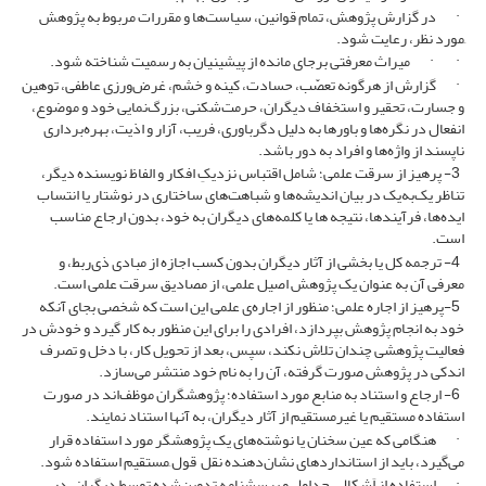
· در گزارش‌ پژوهش، تمام قوانین، سیاست‌ها و مقررات مربوط به پژوهش
ِمورد نظر، رعایت شود.
· · میراث معرفتی برجای مانده از پیشینیان به رسمیت شناخته شود.
· گزارش از هرگونه تعصّب، حسادت‌، کینه‌ و خشم‌، غرض‌ورزی عاطفی، توهین‌
و جسارت‌، تحقیر و استخفاف‌ دیگران، حرمت‌شکنی، بزرگ‌نمایی خود و موضوع،
انفعال‌ در نگره‌ها و باورها به دلیل دگرباوری، فریب، آزار و اذیت، بهره‌برداری
ناپسند از واژه‌ها و افراد به دور باشد.
3- پرهیز از سرقت علمی؛ شامل اقتباس نزدیکِ افکار و الفاظ نویسنده دیگر،
تناظر یک‌به‌یک در بیان اندیشه‌ها و شباهت‌های ساختاری در نوشتار یا انتساب
ایده‌ها، فرآیندها، نتیجه ‌ها یا کلمه‌های دیگران به خود، بدون ارجاع مناسب
است.
4- ترجمه کل یا بخشی از آثار دیگران بدون کسب اجازه از مبادی ذی‌ربط، و
معرفی آن به عنوان یک پژوهش اصیل علمی، از مصادیق سرقت علمی است.
5-پرهیز از اجاره علمی؛ منظور از اجاره‌ی علمی این است که شخصی بجای آنکه
خود به انجام پژوهش بپردازد، افرادی را برای این منظور به کار گیرد و خودش در
فعالیت پژوهشی چندان تلاش نکند، سپس، بعد از تحویل کار، با دخل و تصرف
اندکی در پژوهش صورت گرفته، آن را به نام خود منتشر می‌سازد.
6- ارجاع و استناد به منابع مورد استفاده؛ پژوهشگران موظف‌اند در صورت
استفاده مستقیم یا غیرمستقیم از آثار دیگران، به آنها استناد نمایند.
· هنگامی که عین سخنان یا نوشته‌های یک پژوهشگر مورد استفاده قرار
می‌گیرد، باید از استانداردهای نشان‌دهنده نقل قول ِمستقیم استفاده شود.
· استفاده از اَشکال، جداول و پرسشنامه تدوین‌شده توسط دیگران، در