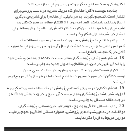
الکترونیکی به یک مجله‌ی دیگر جهت بررسی و چاپ مجاز نمی‌باشد.
· چنانچه نویسنده(گان) مقاله‌ای که در یک نشریه در دست بررسی برای
انتشار است، تصمیم بگیرند، به هر دلیلی، آن مقاله را برای نشریه‌ی دیگری
ارسال نمایند، باید ابتدا انصراف خود را از انتشار مقاله، به صورت کتبی به
نشریه‌ی اول اعلام نمایند. این کار، حداکثر تا پیش از اعلام پذیرش مقاله برای
انتشار در نشریه‌ی اول امکان‌پذیر است.
· چنانچه نتایج یک پژوهش به صورت خلاصه در مجموعه مقالات یک
کنفرانس علمی به چاپ رسیده باشد، ارسال آن، جهت بررسی و چاپ به صورت
کامل در یک مجله، بلامانع است.
18- انتشار همپوشان؛ پژوهشگران مجاز نیستند، داده‌های مقاله‌ی پیشین خود
را با اندکی تغییر در متن، در مقاله‌ای با عنوان جدید به چاپ رسانند.
· تکرار قسمت‌هایی از بخش مواد و روش‌ها در مقالات بعدی ِ همان
نویسنده(گان)، در صورت ضرورت، بلامانع است، اما در هر حال ذکر مرجع لازم
می‌باشد.
19- انتشار تکه‌ای؛ در صورتی که نتایج پژوهش در یک مقاله به صورت یکپارچه
قابل انتشار باشد پژوهشگران مجاز نیستند آن نتایج را در چند بخش جداگانه و
در چند مقاله مستقل به چاپ برسانند.
20-رعایت مسائل اخلاقی و وضوح ِ نحوه رعایت این مسائل؛ پژوهشگران
موظف‌اند در تمام پیشنهادهای پژوهشی، همواره مسائل اخلاقی و نحوه‌ی رعایت
موازین مربوط به آن را ذکر نمایند.