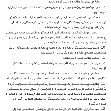
· مقاله‌ی نهایی را مطالعه و تأیید کرده باشد.
· فردی که بیشترین سهم را در انجام پژوهش داشته است، نویسنده‌ی اول
خواهد بود.
· نام تمامی اشخاصی که معیارهای نویسندگی مقاله را دارند باید به عنوان
نویسنده، در بخش نویسندگان مقاله آورده شود، حتی اگر همکاری آنها با آن
مرکز یا تیم پژوهشی، به هر علتی، قطع شده باشد.
· از تعیین مؤلف افتخاری (فرد یاافرادی که هیچگونه نقشی در جنبه‌های علمی
ِپژوهش نداشته‌اند) و حذف مؤلف حقیقی (فرد یا افرادی که نقش به‌سزایی در
جنبه‌های علمیِ پژوهش داشته‌اند)، باید خودداری شود.
10-مسئولیت نویسندگان مقاله درباره محتوای مقاله؛ تمامی نویسندگان باید
مسئولیت محتوای مقاله درباره نکاتِ زیر را بپذیرند:
1. صحت مطالب مندرج در مقاله
2. پای‌بندی به راهنماهای اخلاقی عمومی و اختصاصی کشور، در حفاظت از
آزمودنی‌ها
· توافق در مورد ترتیب اسامی باید بر اساس سهم هریک از نویسندگان در
نگارش مقاله و مشارکت خلاقانه­ ی آنها باشد، نه بر اساس جایگاه یا سوابق افراد.
11-وظایف نویسنده مسئول؛ نویسنده مسئول، کسی است که مسئولیت گروه
پژوهشی و صحت کل پژوهش را می‌پذیرد؛ و همچنین، از سوی سایر نویسندگان،
مسئولیت مکاتبات و پاسخ‌گویی به ابهامات و ایرادات مطرح‌شده در مورد مقاله، و
انتقال نظرات و مکاتبات مهم به سایر نویسندگان و تنظیم روابط بین آنها را بر
عهده می‌گیرد.
12-سپاسگزاری؛ نام کلیه افرادی که در اجرای پژوهش، مساعدتی مبذول