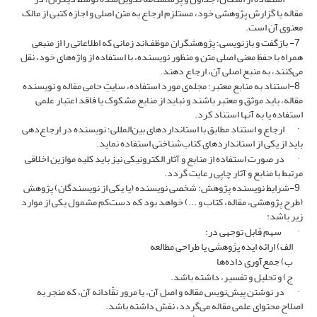
مقاله یا گزارش پژوهشی خود، مستلزم ارجاع به متن اصلی و اجازه کتبی از مالک
معنوی آن است.
7- بازگفت و بازنویسی؛ پژوهشگران موظف‌اند زمانی که اطلاعاتی را از منبعی
همراه با حفظِ معنی اصلی متن و منظور نویسنده، با استفاده از واژه‌های خود، نقل
‌می‌کنند، به منبع اصلی آن، ارجاع دهند.
8-استناد به منابع معتبر؛ مجله‌ی مورد استفاده، سایتِ حامی مقاله و نویسنده
مقاله، باید موثق و معتبر باشند و نباید از منابع مشکوک یا فاقد اعتبار علمی
استفاده یا به آنها استناد کرد.
· ارجاع و استناد مطابق با استانداردهای بین‌المللی؛ نویسنده در ارجاع‌دهی
باید از یکی از استانداردهای کتاب‌شناختی استفاده نماید.
· در صورت استفاده از منابع و آثار الکترونیکی نیز باید کلیه موازین اخلاقی
مرتبط با منابع و آثار چاپی رعایت گردد.
9-شرایط نویسنده‌ پژوهش؛ شخصی نویسنده (یا یکی از نویسندگان) پژوهش
(طرح پژوهشی، مقاله، کتاب و ...) خواهد بود که دست‌کم مشمول یکی از موارد
زیر باشد:
· سهم قابل توجهی در:
الف) ارائه ایده پژوهشی یا طراحی مطالعه
ب) جمع‌آوری داده‌ها
ج) و تحلیل و تفسیر، داشته باشد.
· در نوشتن پیش‌نویس مقاله و اصل آن، یا مرور نقّادانه آن، که منجر به
اصلاح محتوای علمی مقاله می‌گردد، نقش داشته باشد.